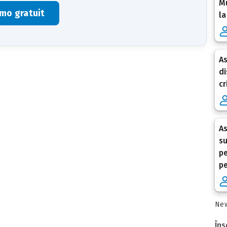
Mu
mo gratuit
la
As
di
cr
As
su
pe
p
New