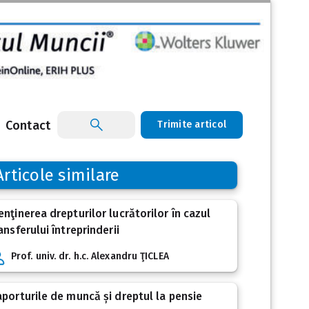
Contact
Trimite articol
Articole similare
nţinerea drepturilor lucrătorilor în cazul
ansferului întreprinderii
Prof. univ. dr. h.c. Alexandru ŢICLEA
porturile de muncă și dreptul la pensie