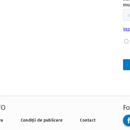
FO
Fo
va
Condiții de publicare
Contact