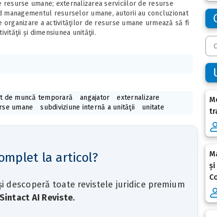
 de resurse umane; externalizarea serviciilor de resurse
ind managementul resurselor umane, autorii au concluzionat
e organizare a activităţilor de resurse umane urmează să fi
ivităţii și dimensiunea unităţii.
t de muncă temporară
angajator
externalizare
Me
rse umane
subdiviziune internă a unităţii
unitate
tr
Ma
omplet la articol?
și
Co
 și descoperă toate revistele juridice premium
Sintact AI Reviste
.