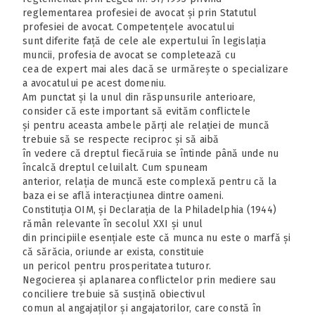
reglementarea profesiei de avocat și prin Statutul
profesiei de avocat. Competențele avocatului
sunt diferite față de cele ale expertului în legislația
muncii, profesia de avocat se completează cu
cea de expert mai ales dacă se urmărește o specializare
a avocatului pe acest domeniu.
Am punctat și la unul din răspunsurile anterioare,
consider că este important să evităm conflictele
și pentru aceasta ambele părți ale relației de muncă
trebuie să se respecte reciproc și să aibă
în vedere că dreptul fiecăruia se întinde până unde nu
încalcă dreptul celuilalt. Cum spuneam
anterior, relația de muncă este complexă pentru că la
baza ei se află interacțiunea dintre oameni.
Constituția OIM, și Declarația de la Philadelphia (1944)
rămân relevante în secolul XXI și unul
din principiile esențiale este că munca nu este o marfă și
că sărăcia, oriunde ar exista, constituie
un pericol pentru prosperitatea tuturor.
Negocierea și aplanarea conflictelor prin mediere sau
conciliere trebuie să susțină obiectivul
comun al angajaților și angajatorilor, care constă în