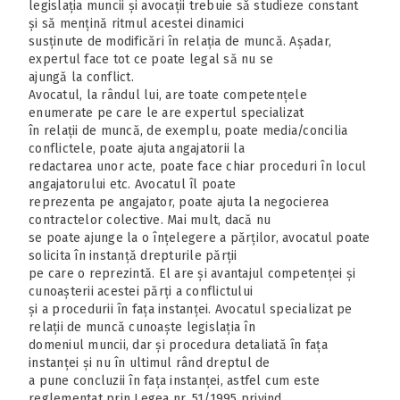
legislația muncii și avocații trebuie să studieze constant
și să mențină ritmul acestei dinamici
susținute de modificări în relația de muncă. Așadar,
expertul face tot ce poate legal să nu se
ajungă la conflict.
Avocatul, la rândul lui, are toate competențele
enumerate pe care le are expertul specializat
în relații de muncă, de exemplu, poate media/concilia
conflictele, poate ajuta angajatorii la
redactarea unor acte, poate face chiar proceduri în locul
angajatorului etc. Avocatul îl poate
reprezenta pe angajator, poate ajuta la negocierea
contractelor colective. Mai mult, dacă nu
se poate ajunge la o înțelegere a părților, avocatul poate
solicita în instanță drepturile părții
pe care o reprezintă. El are și avantajul competenței și
cunoașterii acestei părți a conflictului
și a procedurii în fața instanței. Avocatul specializat pe
relații de muncă cunoaște legislația în
domeniul muncii, dar și procedura detaliată în fața
instanței și nu în ultimul rând dreptul de
a pune concluzii în fața instanței, astfel cum este
reglementat prin Legea nr. 51/1995 privind