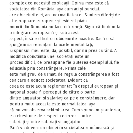
complex ce necesită explicații. Opinia mea este că
societatea din România, așa cum ați și punctat,
are obiceiurile ei, are normalitatea ei. Suntem diferiți de
alte popoare europene și evident piața
muncii din România nu face diferență. Sigur că tindem la
o integrare europeană și sub acest
aspect, însă e dificil cu obiceiurile noastre. Dacă o să
ajungem să renunțăm la acele mentalități,
răspunsul meu este, da, posibil, dar nu prea curând. A
modifica conștiința unei societăți este un
proces dificil, ce presupune fie puterea exemplului, fie
educația prin constrângere. Prima cale
este mai greu de urmat, de regula constrângerea a fost
cea care a educat societatea. Evident că
ceea ce este acum reglementat în dreptul european și
național poate fi perceput de către o parte
dintre angajatori și salariați ca pe o constrângere, dar
pentru mulți aceasta este normalitatea, așa
că nu vor observa schimbarea. Cum spuneam și anterior,
e o chestiune de respect reciproc – între
salariați și între salariați și angajator.
Până va deveni un obicei în societatea românească și