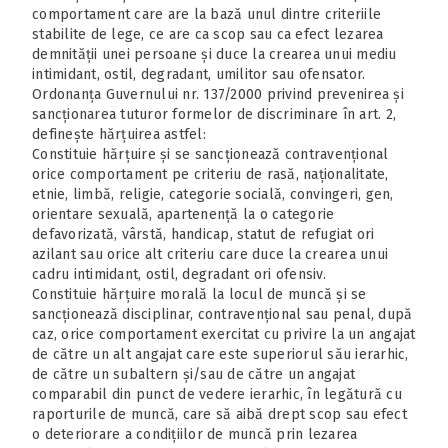
comportament care are la bază unul dintre criteriile
stabilite de lege, ce are ca scop sau ca efect lezarea
demnității unei persoane și duce la crearea unui mediu
intimidant, ostil, degradant, umilitor sau ofensator.
Ordonanța Guvernului nr. 137/2000 privind prevenirea și
sancționarea tuturor formelor de discriminare în art. 2,
definește hărțuirea astfel:
Constituie hărțuire și se sancționează contravențional
orice comportament pe criteriu de rasă, naționalitate,
etnie, limbă, religie, categorie socială, convingeri, gen,
orientare sexuală, apartenență la o categorie
defavorizată, vârstă, handicap, statut de refugiat ori
azilant sau orice alt criteriu care duce la crearea unui
cadru intimidant, ostil, degradant ori ofensiv.
Constituie hărțuire morală la locul de muncă și se
sancționează disciplinar, contravențional sau penal, după
caz, orice comportament exercitat cu privire la un angajat
de către un alt angajat care este superiorul său ierarhic,
de către un subaltern și/sau de către un angajat
comparabil din punct de vedere ierarhic, în legătură cu
raporturile de muncă, care să aibă drept scop sau efect
o deteriorare a condițiilor de muncă prin lezarea