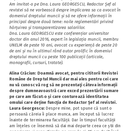
Am invitat‑o pe Dna. Laura GEORGESCU, Redactor Șef al
revistei să ne vorbească despre implicarea sa ca avocat în
domeniul dreptului muncii și să ne ofere informații în
principal despre două teme: noile reglementări privind
hărțuirea și transparentizarea salariilor.
Dna. Laura GEORGESCU este conferențiar universitar
doctor din anul 2016, expert în legislația muncii, membru
UNELM de peste 10 ani, avocat cu experiență de peste 20
de ani și nu în ultimul rând autor prolific în domeniul
dreptului muncii cu peste 100 publicații (articole,
monografii, cursuri, tratate).
Alina Crăciun:
Doamnă avocat, pentru cititorii Revistei
Române de Dreptul Muncii dar mai ales pentru cei care
nu vă cunosc vă rog să ne prezentaţi câteva informații
despre dumneavoastră care exced prezentării sumare
pe care am făcut‑o și care conturează identitatea
omului care deține funcția de Redactor Șef al revistei.
Laura Georgescu:
Despre mine, pot spune că sunt o
persoană căreia îi place munca, am început să lucrez
înainte de terminarea facultății. Dar în timpul facultății
am înțeles ce însemnă să dai mai departe ceea ce știi din