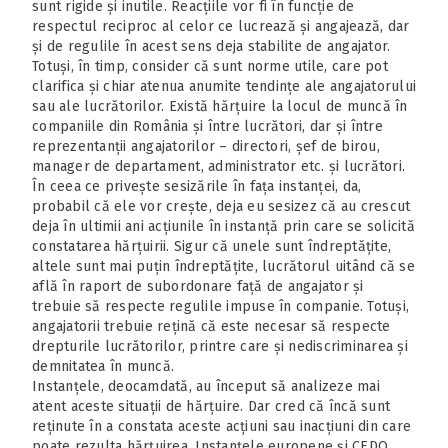
sunt rigide și inutile. Reacțiile vor fi în funcție de
respectul reciproc al celor ce lucrează și angajează, dar
și de regulile în acest sens deja stabilite de angajator.
Totuși, în timp, consider că sunt norme utile, care pot
clarifica și chiar atenua anumite tendințe ale angajatorului
sau ale lucrătorilor. Există hărțuire la locul de muncă în
companiile din România și între lucrători, dar și între
reprezentanții angajatorilor – directori, șef de birou,
manager de departament, administrator etc. și lucrători.
În ceea ce privește sesizările în fața instanței, da,
probabil că ele vor crește, deja eu sesizez că au crescut
deja în ultimii ani acțiunile în instanță prin care se solicită
constatarea hărțuirii. Sigur că unele sunt îndreptățite,
altele sunt mai puțin îndreptățite, lucrătorul uitând că se
află în raport de subordonare față de angajator și
trebuie să respecte regulile impuse în companie. Totuși,
angajatorii trebuie rețină că este necesar să respecte
drepturile lucrătorilor, printre care și nediscriminarea și
demnitatea în muncă.
Instanțele, deocamdată, au început să analizeze mai
atent aceste situații de hărțuire. Dar cred că încă sunt
reținute în a constata aceste acțiuni sau inacțiuni din care
poate rezulta hărțuirea. Instanțele europene și CEDO