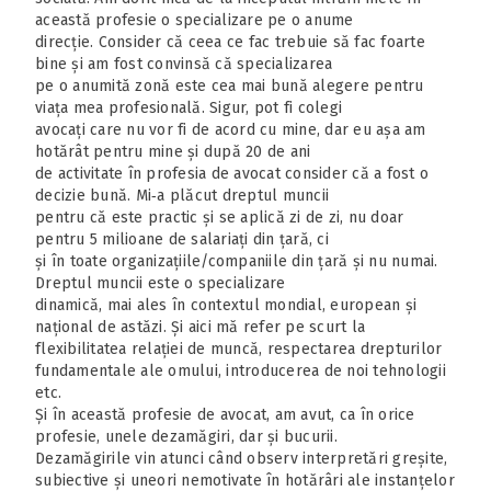
această profesie o specializare pe o anume
direcție. Consider că ceea ce fac trebuie să fac foarte
bine și am fost convinsă că specializarea
pe o anumită zonă este cea mai bună alegere pentru
viața mea profesională. Sigur, pot fi colegi
avocați care nu vor fi de acord cu mine, dar eu așa am
hotărât pentru mine și după 20 de ani
de activitate în profesia de avocat consider că a fost o
decizie bună. Mi‑a plăcut dreptul muncii
pentru că este practic și se aplică zi de zi, nu doar
pentru 5 milioane de salariați din țară, ci
și în toate organizațiile/companiile din țară și nu numai.
Dreptul muncii este o specializare
dinamică, mai ales în contextul mondial, european și
național de astăzi. Și aici mă refer pe scurt la
flexibilitatea relației de muncă, respectarea drepturilor
fundamentale ale omului, introducerea de noi tehnologii
etc.
Și în această profesie de avocat, am avut, ca în orice
profesie, unele dezamăgiri, dar și bucurii.
Dezamăgirile vin atunci când observ interpretări greșite,
subiective și uneori nemotivate în hotărâri ale instanțelor