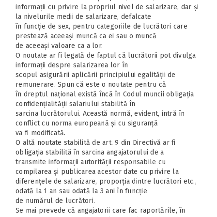
informații cu privire la propriul nivel de salarizare, dar și
la nivelurile medii de salarizare, defalcate
în funcție de sex, pentru categoriile de lucrători care
prestează aceeași muncă ca ei sau o muncă
de aceeași valoare ca a lor.
O noutate ar fi legată de faptul că lucrătorii pot divulga
informații despre salarizarea lor în
scopul asigurării aplicării principiului egalității de
remunerare. Spun că este o noutate pentru că
în dreptul național există încă în Codul muncii obligația
confidențialității salariului stabilită în
sarcina lucrătorului. Această normă, evident, intră în
conflict cu norma europeană și cu siguranță
va fi modificată.
O altă noutate stabilită de art. 9 din Directivă ar fi
obligația stabilită în sarcina angajatorului de a
transmite informații autorității responsabile cu
compilarea și publicarea acestor date cu privire la
diferențele de salarizare, proporția dintre lucrători etc.,
odată la 1 an sau odată la 3 ani în funcție
de numărul de lucrători.
Se mai prevede că angajatorii care fac raportările, în