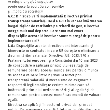
în relația angajat‑angajator
poate duce la evoluția companiilor
și implicit a societății
A.C.: Din 2026 va fi implementată Directiva privind
transparența salarială. Deși a avut în vedere înlăturarea
inegalităților de retribuire pe criterii de gen, Directiva
merge mult mai departe. Care sunt mai exact
dispozițiile acestei directive? Suntem pregătiți pentru
implementarea ei?
L.G.:
Dispozițiile acestei directive sunt interesante și
binevenite în contextul în care UE dorește o eliminare a
discriminărilor salariale. Directiva (UE) 2023/970 a
Parlamentului european și a Consiliului din 10 mai 2023
de consolidare a aplicării principiului egalității de
remunerare pentru aceeași muncă sau pentru o muncă
de aceeași valoare între bărbați și femei prin
transparență salarială și mecanisme de asigurare a
respectării legii stabilește cerințe minime care să
întărească principiul nediscriminării și al egalității de
remunerare pentru aceeași muncă sau muncă de valoare
egală.
Directiva se aplică și în sectorul privat, dar și în cel
public. De asemenea, se aplică tuturor lucrătorilor care