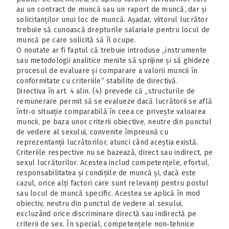
au un contract de muncă sau un raport de muncă, dar și
solicitanților unui loc de muncă. Așadar, viitorul lucrător
trebuie să cunoască drepturile salariale pentru locul de
muncă pe care solicită să îl ocupe.
O noutate ar fi faptul că trebuie introduse „instrumente
sau metodologii analitice menite să sprijine și să ghideze
procesul de evaluare și comparare a valorii muncii în
conformitate cu criteriile” stabilite de directivă.
Directiva în art. 4 alin. (4) prevede că „structurile de
remunerare permit să se evalueze dacă lucrătorii se află
într‑o situație comparabilă în ceea ce privește valoarea
muncii, pe baza unor criterii obiective, neutre din punctul
de vedere al sexului, convenite împreună cu
reprezentanții lucrătorilor, atunci când aceștia există.
Criteriile respective nu se bazează, direct sau indirect, pe
sexul lucrătorilor. Acestea includ competențele, efortul,
responsabilitatea și condițiile de muncă și, dacă este
cazul, orice alți factori care sunt relevanți pentru postul
sau locul de muncă specific. Acestea se aplică în mod
obiectiv, neutru din punctul de vedere al sexului,
excluzând orice discriminare directă sau indirectă pe
criterii de sex. În special, competențele non‑tehnice