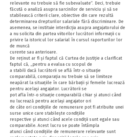
relevante nu trebuie să fie subevaluate”. Deci, trebuie
făcută o analiză asupra sarcinilor de serviciu și să se
stabilească criterii clare, obiective din care rezultă
determinarea drepturilor salariale fără discriminare. De
asemenea, se instituie interdicția asupra angajatorului de
a nu solicita din partea viitorilor lucrători informații cu
privire la istoricul lor salarial în cursul raporturilor lor
de muncă
curente sau anterioare.
De reținut ar fi și faptul că Curtea de Justiție a clarificat
faptul că, „pentru a evalua cu scopul de
a stabili dacă lucrătorii se află într‑o situație
comparabilă, comparația nu trebuie să se limiteze
neapărat la situațiile în care bărbații și femeile lucrează
pentru același angajator. Lucrătorii se
pot afla într‑o situație comparabilă chiar și atunci când
nu lucrează pentru același angajator ori
de câte ori condițiile de remunerare pot fi atribuite unei
surse unice care stabilește condițiile
respective și atunci când acele condiții sunt egale sau
comparabile. Acest lucru se poate întâmpla
atunci când condițiile de remunerare relevante sunt