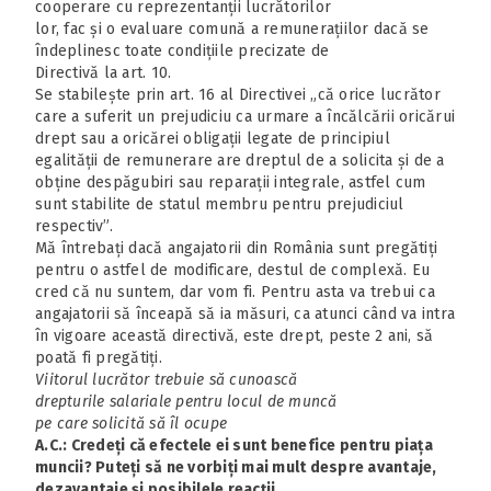
cooperare cu reprezentanții lucrătorilor
lor, fac și o evaluare comună a remunerațiilor dacă se
îndeplinesc toate condițiile precizate de
Directivă la art. 10.
Se stabilește prin art. 16 al Directivei „că orice lucrător
care a suferit un prejudiciu ca urmare a încălcării oricărui
drept sau a oricărei obligații legate de principiul
egalității de remunerare are dreptul de a solicita și de a
obține despăgubiri sau reparații integrale, astfel cum
sunt stabilite de statul membru pentru prejudiciul
respectiv”.
Mă întrebați dacă angajatorii din România sunt pregătiți
pentru o astfel de modificare, destul de complexă. Eu
cred că nu suntem, dar vom fi. Pentru asta va trebui ca
angajatorii să înceapă să ia măsuri, ca atunci când va intra
în vigoare această directivă, este drept, peste 2 ani, să
poată fi pregătiți.
Viitorul lucrător trebuie să cunoască
drepturile salariale pentru locul de muncă
pe care solicită să îl ocupe
A.C.: Credeți că efectele ei sunt benefice pentru piața
muncii? Puteți să ne vorbiți mai mult despre avantaje,
dezavantaje și posibilele reacții.