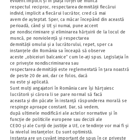
evident implicit și în piața forței de muncă
respectul reciproc, respectarea demnității fiecărui
individ, implicit a fiecărui lucrător, cred că mai
avem de așteptat. Sper, ca măcar începând din această
perioadă, când și UE și numai, pune accent
pe nondiscriminare și eliminarea hărțuirii de la locul de
muncă, pe nonviolență și respectarea
demnității omului și a lucrătorului, repet, sper ca
instanțele din România sa înceapă să observe
aceste „obiceiuri balcanice” cum le‑ați spus. Legislația în
ce privește nondiscriminarea sau
respectarea demnității este reglementată în țara noastră
de peste 20 de ani, dar ce folos, dacă
nu este și aplicată.
Sunt mulți angajatori în România care își hărțuiesc
lucrătorii și cărora li se pare normal să facă
aceasta și din păcate în instanță răspunderea morală se
respinge aproape constant. Dar, să vedem,
după ultimele modificări ale actelor normative și în
funcție de politicile europene sau decizii ale
CEDO și ale Curții de justiție a UE, ce tendințe vor mai fi și
la nivelul instanțelor. Eu sunt optimistă.
Instanța are un cuvânt important de spus în ce privește