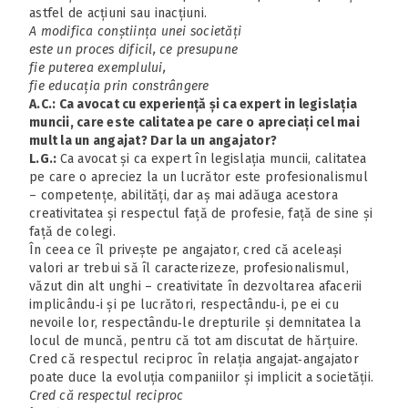
astfel de acțiuni sau inacțiuni.
A modifica conștiința unei societăți
este un proces dificil, ce presupune
fie puterea exemplului,
fie educația prin constrângere
A.C.: Ca avocat cu experiență și ca expert in legislația
muncii, care este calitatea pe care o apreciați cel mai
mult la un angajat? Dar la un angajator?
L.G.:
Ca avocat și ca expert în legislația muncii, calitatea
pe care o apreciez la un lucrător este profesionalismul
– competențe, abilități, dar aș mai adăuga acestora
creativitatea și respectul față de profesie, față de sine și
față de colegi.
În ceea ce îl privește pe angajator, cred că aceleași
valori ar trebui să îl caracterizeze, profesionalismul,
văzut din alt unghi – creativitate în dezvoltarea afacerii
implicându‑i și pe lucrători, respectându‑i, pe ei cu
nevoile lor, respectându‑le drepturile și demnitatea la
locul de muncă, pentru că tot am discutat de hărțuire.
Cred că respectul reciproc în relația angajat‑angajator
poate duce la evoluția companiilor și implicit a societății.
Cred că respectul reciproc