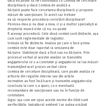
dacă ea poate să fie confundată cu Comisia de cercetare
disciplinară și dacă Comisia de analiză a
hărțuirii poate face cercetarea disciplinară și propune
măsuri de sancționare. În acest caz trebuie
ea să respecte procedura cercetării disciplinare?
Părerea mea și nu doar a mea, ci și a multor specialiști ai
dreptului muncii este că nu, nu poate
fi aceeași procedură. Cele două comisii sunt distincte, așa
cum sunt reglementate de legiuitor,
trebuie să fie distincte. Analiza pe care o face prima
comisie este doar raportat la sesizarea de
hărțuire. Stabilește dacă a fost sau nu hărțuire. Prin
procesul verbal al acestei analize se transmite
angajatorului ce s‑a constatat și angajatorul va lua măsuri
transmițând acel proces verbal către
comisia de cercetare disciplinară, care poate analiza ce
articole din regulile interne sau din actele
normative au fost încălcare și transmite angajatorului
concluzia la care s‑a ajuns, cu o eventuală
recomandare de sancționare sau nu în funcție de
constatare.
Sigur, așa cum am spus aceste norme din Ghid sunt
perfectibile, legiuitorul emitent l‑ar putea oricând