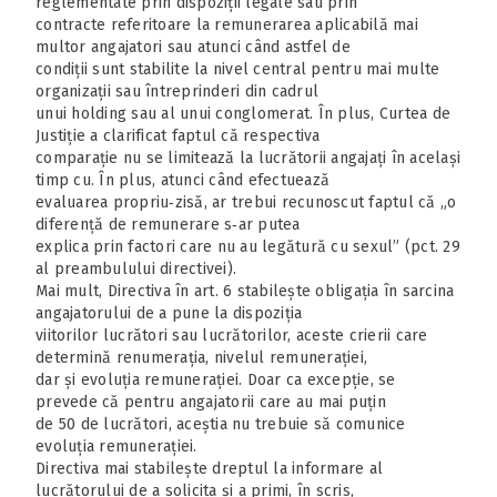
reglementate prin dispoziții legale sau prin
contracte referitoare la remunerarea aplicabilă mai
multor angajatori sau atunci când astfel de
condiții sunt stabilite la nivel central pentru mai multe
organizații sau întreprinderi din cadrul
unui holding sau al unui conglomerat. În plus, Curtea de
Justiție a clarificat faptul că respectiva
comparație nu se limitează la lucrătorii angajați în același
timp cu. În plus, atunci când efectuează
evaluarea propriu‑zisă, ar trebui recunoscut faptul că „o
diferență de remunerare s‑ar putea
explica prin factori care nu au legătură cu sexul” (pct. 29
al preambulului directivei).
Mai mult, Directiva în art. 6 stabilește obligația în sarcina
angajatorului de a pune la dispoziția
viitorilor lucrători sau lucrătorilor, aceste crierii care
determină renumerația, nivelul remunerației,
dar și evoluția remunerației. Doar ca excepție, se
prevede că pentru angajatorii care au mai puțin
de 50 de lucrători, aceștia nu trebuie să comunice
evoluția remunerației.
Directiva mai stabilește dreptul la informare al
lucrătorului de a solicita și a primi, în scris,