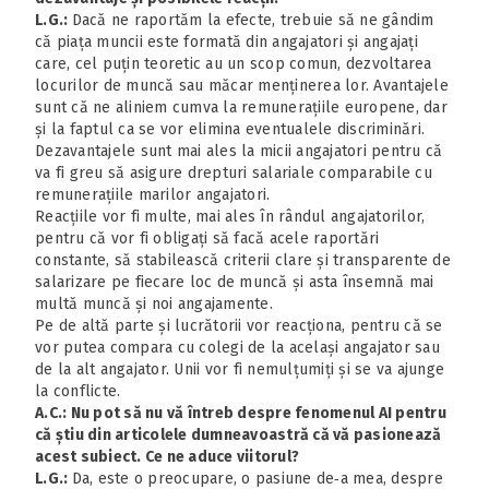
L.G.:
Dacă ne raportăm la efecte, trebuie să ne gândim
că piața muncii este formată din angajatori și angajați
care, cel puțin teoretic au un scop comun, dezvoltarea
locurilor de muncă sau măcar menținerea lor. Avantajele
sunt că ne aliniem cumva la remunerațiile europene, dar
și la faptul ca se vor elimina eventualele discriminări.
Dezavantajele sunt mai ales la micii angajatori pentru că
va fi greu să asigure drepturi salariale comparabile cu
remunerațiile marilor angajatori.
Reacțiile vor fi multe, mai ales în rândul angajatorilor,
pentru că vor fi obligați să facă acele raportări
constante, să stabilească criterii clare și transparente de
salarizare pe fiecare loc de muncă și asta însemnă mai
multă muncă și noi angajamente.
Pe de altă parte și lucrătorii vor reacționa, pentru că se
vor putea compara cu colegi de la același angajator sau
de la alt angajator. Unii vor fi nemulțumiți și se va ajunge
la conflicte.
A.C.: Nu pot să nu vă întreb despre fenomenul AI pentru
că știu din articolele dumneavoastră că vă pasionează
acest subiect. Ce ne aduce viitorul?
L.G.:
Da, este o preocupare, o pasiune de‑a mea, despre