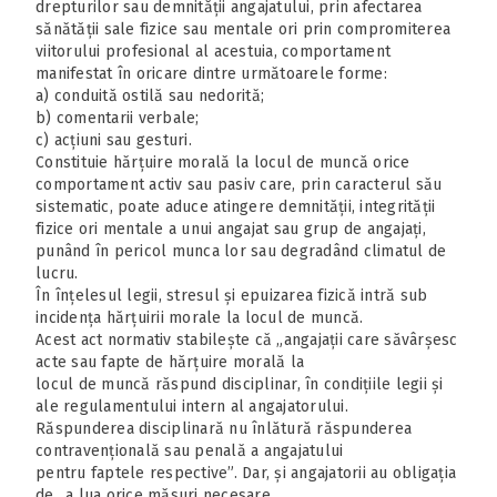
drepturilor sau demnității angajatului, prin afectarea
sănătății sale fizice sau mentale ori prin compromiterea
viitorului profesional al acestuia, comportament
manifestat în oricare dintre următoarele forme:
a) conduită ostilă sau nedorită;
b) comentarii verbale;
c) acțiuni sau gesturi.
Constituie hărțuire morală la locul de muncă orice
comportament activ sau pasiv care, prin caracterul său
sistematic, poate aduce atingere demnității, integrității
fizice ori mentale a unui angajat sau grup de angajați,
punând în pericol munca lor sau degradând climatul de
lucru.
În înțelesul legii, stresul și epuizarea fizică intră sub
incidența hărțuirii morale la locul de muncă.
Acest act normativ stabilește că „angajații care săvârșesc
acte sau fapte de hărțuire morală la
locul de muncă răspund disciplinar, în condițiile legii și
ale regulamentului intern al angajatorului.
Răspunderea disciplinară nu înlătură răspunderea
contravențională sau penală a angajatului
pentru faptele respective”. Dar, și angajatorii au obligația
de „a lua orice măsuri necesare