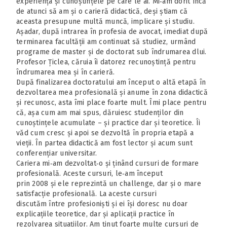
experiența și cunoștințele pe care le ai. Mi‑am dorit încă
de atunci să am și o carieră didactică, deși știam că
aceasta presupune multă muncă, implicare și studiu.
Așadar, după intrarea în profesia de avocat, imediat după
terminarea facultății am continuat să studiez, urmând
programe de master și de doctorat sub îndrumarea dlui.
Profesor Țiclea, căruia îi datorez recunoștință pentru
îndrumarea mea și în carieră.
După finalizarea doctoratului am început o altă etapă în
dezvoltarea mea profesională și anume în zona didactică
și recunosc, asta îmi place foarte mult. Îmi place pentru
că, așa cum am mai spus, dăruiesc studenților din
cunoștințele acumulate – și practice dar și teoretice. Îi
văd cum cresc și apoi se dezvoltă în propria etapă a
vieții. În partea didactică am fost lector și acum sunt
conferențiar universitar.
Cariera mi‑am dezvoltat‑o și ținând cursuri de formare
profesională. Aceste cursuri, le‑am început
prin 2008 și ele reprezintă un challenge, dar și o mare
satisfacție profesională. La aceste cursuri
discutăm între profesioniști și ei își doresc nu doar
explicațiile teoretice, dar și aplicații practice în
rezolvarea situațiilor. Am ținut foarte multe cursuri de