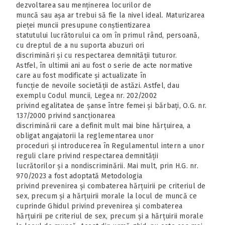
dezvoltarea sau menținerea locurilor de
muncă sau așa ar trebui să fie la nivel ideal. Maturizarea
pieței muncii presupune conștientizarea
statutului lucrătorului ca om în primul rând, persoană,
cu dreptul de a nu suporta abuzuri ori
discriminări și cu respectarea demnității tuturor.
Astfel, în ultimii ani au fost o serie de acte normative
care au fost modificate și actualizate în
funcție de nevoile societății de astăzi. Astfel, dau
exemplu Codul muncii, Legea nr. 202/2002
privind egalitatea de șanse între femei și bărbați, O.G. nr.
137/2000 privind sancționarea
discriminării care a definit mult mai bine hărțuirea, a
obligat angajatorii la reglementarea unor
proceduri și introducerea în Regulamentul intern a unor
reguli clare privind respectarea demnității
lucrătorilor și a nondiscriminării. Mai mult, prin H.G. nr.
970/2023 a fost adoptată Metodologia
privind prevenirea și combaterea hărțuirii pe criteriul de
sex, precum și a hărțuirii morale la locul de muncă ce
cuprinde Ghidul privind prevenirea și combaterea
hărțuirii pe criteriul de sex, precum și a hărțuirii morale