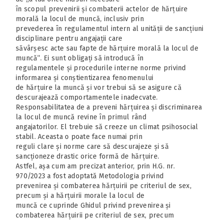
în scopul prevenirii și combaterii actelor de hărțuire
morală la locul de muncă, inclusiv prin
prevederea în regulamentul intern al unității de sancțiuni
disciplinare pentru angajații care
săvârșesc acte sau fapte de hărțuire morală la locul de
muncă”. Ei sunt obligați să introducă în
regulamentele și procedurile interne norme privind
informarea și conștientizarea fenomenului
de hărțuire la muncă și vor trebui să se asigure că
descurajează comportamentele inadecvate.
Responsabilitatea de a preveni hărțuirea și discriminarea
la locul de muncă revine în primul rând
angajatorilor. El trebuie să creeze un climat psihosocial
stabil. Aceasta o poate face numai prin
reguli clare și norme care să descurajeze și să
sancționeze drastic orice formă de hărțuire.
Astfel, așa cum am precizat anterior, prin H.G. nr.
970/2023 a fost adoptată Metodologia privind
prevenirea și combaterea hărțuirii pe criteriul de sex,
precum și a hărțuirii morale la locul de
muncă ce cuprinde Ghidul privind prevenirea și
combaterea hărțuirii pe criteriul de sex, precum