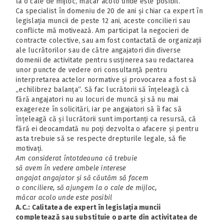
la o cale de mijloc, măcar acolo unde este posibil.
Ca specialist în domeniu de 20 de ani și chiar ca expert în
legislația muncii de peste 12 ani, aceste concilieri sau
conflicte mă motivează. Am participat la negocieri de
contracte colective, sau am fost contactată de organizații
ale lucrătorilor sau de către angajatori din diverse
domenii de activitate pentru susținerea sau redactarea
unor puncte de vedere ori consultanță pentru
interpretarea actelor normative și provocarea a fost să
„echilibrez balanța”. Să fac lucrătorii să înțeleagă că
fără angajatori nu au locuri de muncă și să nu mai
exagereze în solicitări, iar pe angajatori să îi fac să
înțeleagă că și lucrătorii sunt importanți ca resursă, că
fără ei deocamdată nu poți dezvolta o afacere și pentru
asta trebuie să se respecte drepturile legale, să fie
motivați.
Am considerat întotdeauna că trebuie
să avem în vedere ambele interese
angajat angajator și să căutăm să facem
o conciliere, să ajungem la o cale de mijloc,
măcar acolo unde este posibil
A.C.: Calitatea de expert în legislația muncii
completează sau substituie o parte din activitatea de