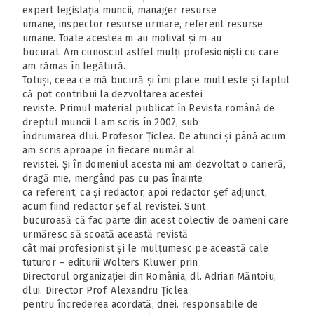
expert legislația muncii, manager resurse
umane, inspector resurse urmare, referent resurse
umane. Toate acestea m‑au motivat și m‑au
bucurat. Am cunoscut astfel mulți profesioniști cu care
am rămas în legătură.
Totuși, ceea ce mă bucură și îmi place mult este și faptul
că pot contribui la dezvoltarea acestei
reviste. Primul material publicat în Revista română de
dreptul muncii l‑am scris în 2007, sub
îndrumarea dlui. Profesor Țiclea. De atunci și până acum
am scris aproape în fiecare număr al
revistei. Și în domeniul acesta mi‑am dezvoltat o carieră,
dragă mie, mergând pas cu pas înainte
ca referent, ca și redactor, apoi redactor șef adjunct,
acum fiind redactor șef al revistei. Sunt
bucuroasă că fac parte din acest colectiv de oameni care
urmăresc să scoată această revistă
cât mai profesionist și le mulțumesc pe această cale
tuturor – editurii Wolters Kluwer prin
Directorul organizației din România, dl. Adrian Măntoiu,
dlui. Director Prof. Alexandru Țiclea
pentru încrederea acordată, dnei. responsabile de