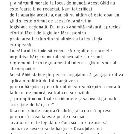
și a hărțuirii morale la locul de muncă. Acest Ghid nu
este foarte bine redactat, l‑am tot criticat
de la apariția acestuia, dar, să nu uităm că este doar un
ghid și este primul de acest fel apărut în
legislația națională. Eu, într‑o anumită măsură, apreciez
efortul făcut de legiuitor făcut pentru
protejarea lucrătorilor și alinierea la legislația
europeană.
Lucrătorul trebuie să cunoască regulile și normele
împotriva hărțuirii morale și sexuale care sunt
reglementate în regulamentul intern – ghidul special –
al companiei.
Acest Ghid stabilește pentru angajator că „angajatorul va
aplica o politică de toleranță zero
pentru hărțuirea pe criteriul de sex și hărțuirea morală
la locul de muncă, va trata cu seriozitate
și promptitudine toate incidentele și va investiga toate
acuzațiile de hărțuire”.
Una din criticile asupra Ghidului, și la ea mă opresc
pentru că aceasta este poate cea mai
arzătoare, este legată de Comisia care trebuie să
analizeze sesizarea de hărțuire. Discuțiile sunt