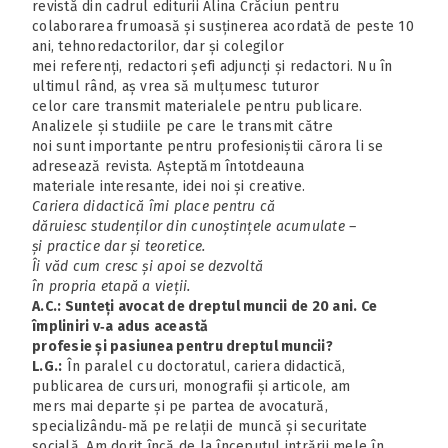
revistă din cadrul editurii Alina Crăciun pentru
colaborarea frumoasă și susținerea acordată de peste 10
ani, tehnoredactorilor, dar și colegilor
mei referenți, redactori șefi adjuncți și redactori. Nu în
ultimul rând, aș vrea să mulțumesc tuturor
celor care transmit materialele pentru publicare.
Analizele și studiile pe care le transmit către
noi sunt importante pentru profesioniștii cărora li se
adresează revista. Așteptăm întotdeauna
materiale interesante, idei noi și creative.
Cariera didactică îmi place pentru că
dăruiesc studenților din cunoștințele acumulate –
și practice dar și teoretice.
Îi văd cum cresc și apoi se dezvoltă
în propria etapă a vieții.
A.C.: Sunteți avocat de dreptul muncii de 20 ani. Ce
împliniri v‑a adus această
profesie și pasiunea pentru dreptul muncii?
L.G.:
În paralel cu doctoratul, cariera didactică,
publicarea de cursuri, monografii și articole, am
mers mai departe și pe partea de avocatură,
specializându‑mă pe relații de muncă și securitate
socială. Am dorit încă de la începutul intrării mele în