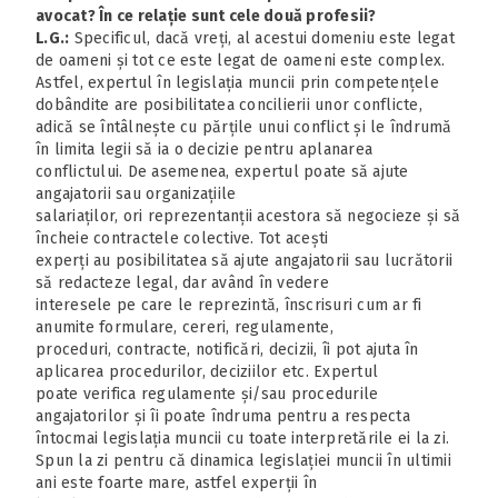
avocat? În ce relație sunt cele două profesii?
L.G.:
Specificul, dacă vreți, al acestui domeniu este legat
de oameni și tot ce este legat de oameni este complex.
Astfel, expertul în legislația muncii prin competențele
dobândite are posibilitatea concilierii unor conflicte,
adică se întâlnește cu părțile unui conflict și le îndrumă
în limita legii să ia o decizie pentru aplanarea
conflictului. De asemenea, expertul poate să ajute
angajatorii sau organizațiile
salariaților, ori reprezentanții acestora să negocieze și să
încheie contractele colective. Tot acești
experți au posibilitatea să ajute angajatorii sau lucrătorii
să redacteze legal, dar având în vedere
interesele pe care le reprezintă, înscrisuri cum ar fi
anumite formulare, cereri, regulamente,
proceduri, contracte, notificări, decizii, îi pot ajuta în
aplicarea procedurilor, deciziilor etc. Expertul
poate verifica regulamente și/sau procedurile
angajatorilor și îi poate îndruma pentru a respecta
întocmai legislația muncii cu toate interpretările ei la zi.
Spun la zi pentru că dinamica legislației muncii în ultimii
ani este foarte mare, astfel experții în