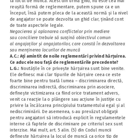
la locul de muncă. Acest din urmă ghid, nu este cea mai
reușită formă de reglementare, putem spune ca e un
început, însă putem pleca de la această normă și la nivel
de angajator se poate dezvolta un ghid clar, ținând cont
de toate aspectele legale.
Negocierea și aplanarea conflictelor prin mediere
sau conciliere trebuie să susțină obiectivul comun
al angajaților și angajatorilor, care constă în dezvoltarea
sau menținerea locurilor de muncă
A.C.: Ați amintit de noile reglementări privind hărțuirea.
Ce aduc ele nou față de reglementările precedente?
L.G.:
Noutățile în ce privește hărțuirea sunt bine venite.
Ele definesc mai clar tipurile de hărțuire ceea ce este
foarte bine pentru toată lumea – discriminarea directă,
discriminarea indirectă, discriminarea prin asociere,
definește victimizarea ca fiind orice tratament advers,
venit ca reacție la o plângere sau acțiune în justiție cu
privire la încălcarea principiului tratamentului egal și al
nediscriminării. De asemenea, s‑au prevăzut obligații
pentru angajatori să introducă explicit în regulamentele
interne că faptele de discriminare pe criteriul sex sunt
interzise. Mai mult, art. 5 alin. (5) din Codul muncii
definește hărțuirea la locul de muncă ca orice tip de