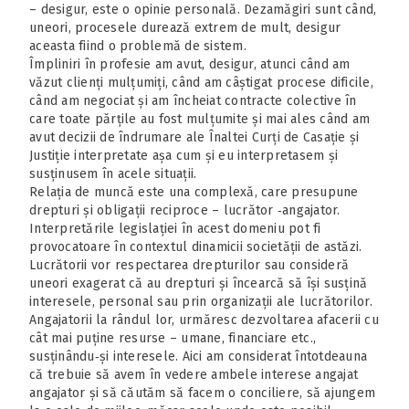
– desigur, este o opinie personală. Dezamăgiri sunt când,
uneori, procesele durează extrem de mult, desigur
aceasta fiind o problemă de sistem.
Împliniri în profesie am avut, desigur, atunci când am
văzut clienți mulțumiți, când am câștigat procese dificile,
când am negociat și am încheiat contracte colective în
care toate părțile au fost mulțumite și mai ales când am
avut decizii de îndrumare ale Înaltei Curți de Casație și
Justiție interpretate așa cum și eu interpretasem și
susținusem în acele situații.
Relația de muncă este una complexă, care presupune
drepturi și obligații reciproce – lucrător ‑angajator.
Interpretările legislației în acest domeniu pot fi
provocatoare în contextul dinamicii societății de astăzi.
Lucrătorii vor respectarea drepturilor sau consideră
uneori exagerat că au drepturi și încearcă să își susțină
interesele, personal sau prin organizații ale lucrătorilor.
Angajatorii la rândul lor, urmăresc dezvoltarea afacerii cu
cât mai puține resurse – umane, financiare etc.,
susținându‑și interesele. Aici am considerat întotdeauna
că trebuie să avem în vedere ambele interese angajat
angajator și să căutăm să facem o conciliere, să ajungem