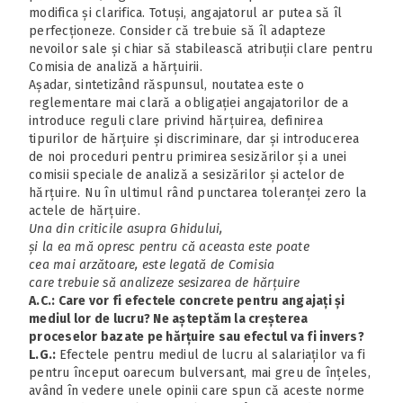
modifica și clarifica. Totuși, angajatorul ar putea să îl
perfecționeze. Consider că trebuie să îl adapteze
nevoilor sale și chiar să stabilească atribuții clare pentru
Comisia de analiză a hărțuirii.
Așadar, sintetizând răspunsul, noutatea este o
reglementare mai clară a obligației angajatorilor de a
introduce reguli clare privind hărțuirea, definirea
tipurilor de hărțuire și discriminare, dar și introducerea
de noi proceduri pentru primirea sesizărilor și a unei
comisii speciale de analiză a sesizărilor și actelor de
hărțuire. Nu în ultimul rând punctarea toleranței zero la
actele de hărțuire.
Una din criticile asupra Ghidului,
și la ea mă opresc pentru că aceasta este poate
cea mai arzătoare, este legată de Comisia
care trebuie să analizeze sesizarea de hărțuire
A.C.: Care vor fi efectele concrete pentru angajați și
mediul lor de lucru? Ne așteptăm la creșterea
proceselor bazate pe hărțuire sau efectul va fi invers?
L.G.:
Efectele pentru mediul de lucru al salariaților va fi
pentru început oarecum bulversant, mai greu de înțeles,
având în vedere unele opinii care spun că aceste norme