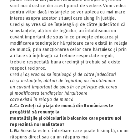
sunt mai drastice din acest punct de vedere. Vom vedea
pentru viitor dacă instanțele se vor apleca cu mai mare
interes asupra acestor situații care ajung în justiție.
Cred și aș vrea să se înțeleagă și de către judecători că
și instanțele, alături de legiuitor, au întotdeauna un
cuvânt important de spus în ce privește educarea și
modificarea tendințelor hărțuitoare care există în relația
de muncă, prin sancționarea celor care hărțuiesc și prin
a‑i face să înțeleagă că trebuie respectate reguli,
trebuie respectată buna credință și trebuie să existe
respect reciproc.
Cred și aș vrea să se înțeleagă și de către judecători
că și instanțele, alături de legiuitor, au întotdeauna
un cuvânt important de spus în ce privește educarea
și modificarea tendințelor hărțuitoare
care există în relația de muncă
A.C.: Credeți că piața de muncă din România este
pregătită să renunțe la
mentalitățile și obiceiurile balcanice care pentru noi
reprezintă normalitatea?
L.G.:
Aceasta este o întrebare care poate fi simplă, cu un
răspuns direct sau cu un răspuns mai