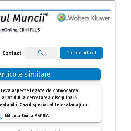
Contact
Trimite articol
Articole similare
âteva aspecte legate de convocarea
lariatului la cercetarea disciplinară
ealabilă. Cazul special al telesalariaților
Mihaela-Emilia MARICA