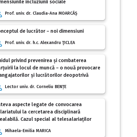
mensiunile incluziunii sociale
Prof. univ. dr. Claudia-Ana MOARCĂȘ
nceptul de lucrător – noi dimensiuni
Prof. univ. dr. h.c. Alexandru ŢICLEA
idul privind prevenirea și combaterea
rțuirii la locul de muncă – o nouă provocare
angajatorilor și lucrătorilor deopotrivă
Lector univ. dr. Corneliu BENȚE
âteva aspecte legate de convocarea
lariatului la cercetarea disciplinară
ealabilă. Cazul special al telesalariaților
Mihaela-Emilia MARICA