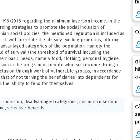
Di
. 196/2016 regarding the minimum insertion income, in the
ding strategies to promote the social inclusion of
Co
ian social policies, the mentioned regulation is included as
ch will correlate the already existing programs, offering
sadvantaged categories of the population, namely the
 of survival (the threshold of survival including the
their basic needs, namely food, clothing, personal hygiene,
Gh
lusion in the program of people who earn income through
hă
inclusion through work of vulnerable groups, in accordance
a 
 that of not turning the beneficiaries into dependents for
ulnerability to fend for themselves.
al inclusion, disadvantaged categories, minimum insertion
C
me, selective benefits
sa
pr