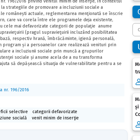
 nr. 196/2016 privind venitul minim de inserţie, în contextul
a strategiile de promovare a incluziunii sociale a
ciale românești actuale, reglementarea menţionată se înscrie
, care va corela între ele programele deja existente,
ru cele mai defavorizate categorii de populaţie anume
ravieţuirii (pragul supravieţuirii incluzând posibilitatea
e bază, respectiv hrană, îmbrăcăminte, igienă personală,
în program și a persoanelor care realizează venituri prin
ulare a incluziunii sociale prin muncă a grupurilor
stenţei sociale și anume acela de a nu transforma
i ajuta să depășească situaţia de vulnerabilitate pentru a se
Me
tr
a nr. 196/2016
Ma
și
icii selective
categorii defavorizate
Co
uziune socială
venit minim de inserţie