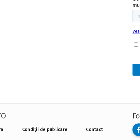
FO
Fo
va
Condiții de publicare
Contact