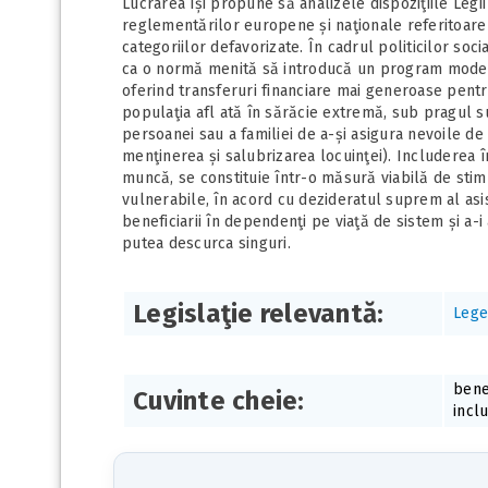
Lucrarea își propune să analizele dispoziţiile Legii
reglementărilor europene și naţionale referitoare l
categoriilor defavorizate. În cadrul politicilor so
ca o normă menită să introducă un program modern
oferind transferuri financiare mai generoase pent
populaţia afl ată în sărăcie extremă, sub pragul sup
persoanei sau a familiei de a-și asigura nevoile d
menţinerea și salubrizarea locuinţei). Includerea 
muncă, se constituie într-o măsură viabilă de stim
vulnerabile, în acord cu dezideratul suprem al asi
beneficiarii în dependenţi pe viaţă de sistem și a-
putea descurca singuri.
Legislaţie relevantă:
Lege
benef
Cuvinte cheie:
incl