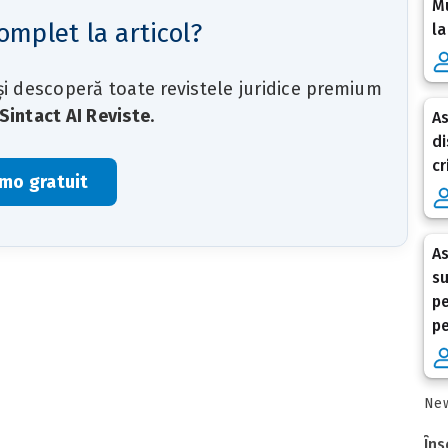
Mu
omplet la articol?
la
 și descoperă toate revistele juridice premium
Sintact AI Reviste
.
As
di
cr
mo gratuit
As
su
pe
p
New