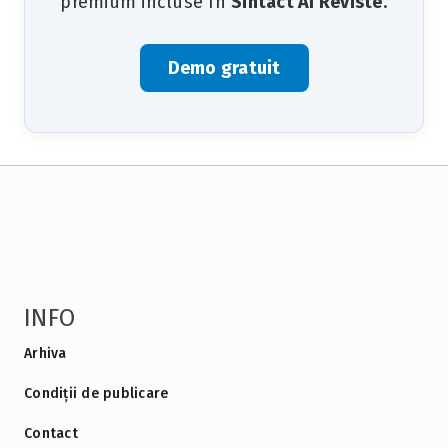
premium incluse în
Sintact AI Reviste
.
Demo gratuit
INFO
Arhiva
Condiții de publicare
Contact