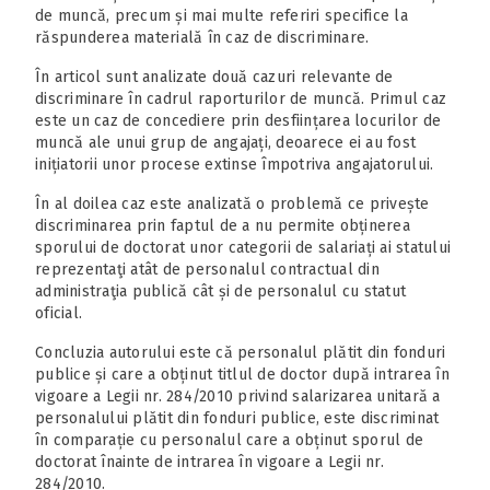
de muncă, precum și mai multe referiri specifice la
răspunderea materială în caz de discriminare.
În articol sunt analizate două cazuri relevante de
discriminare în cadrul raporturilor de muncă. Primul caz
este un caz de concediere prin desființarea locurilor de
muncă ale unui grup de angajați, deoarece ei au fost
inițiatorii unor procese extinse împotriva angajatorului.
În al doilea caz este analizată o problemă ce privește
discriminarea prin faptul de a nu permite obținerea
sporului de doctorat unor categorii de salariați ai statului
reprezentaţi atât de personalul contractual din
administraţia publică cât și de personalul cu statut
oficial.
Concluzia autorului este că personalul plătit din fonduri
publice și care a obținut titlul de doctor după intrarea în
vigoare a Legii nr. 284/2010 privind salarizarea unitară a
personalului plătit din fonduri publice, este discriminat
în comparație cu personalul care a obținut sporul de
doctorat înainte de intrarea în vigoare a Legii nr.
284/2010.