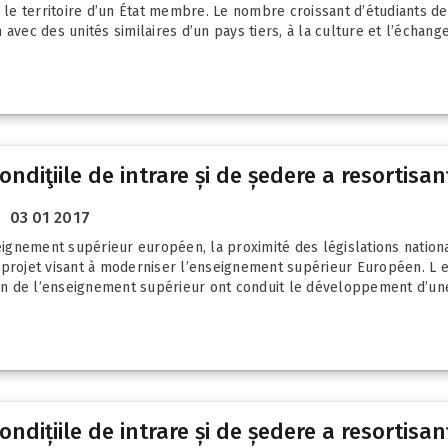
r le territoire d’un État membre. Le nombre croissant d’étudiants de
c des unités similaires d’un pays tiers, à la culture et l’échange 
diţiile de intrare și de ședere a resortisanţi
03 01 2017
nseignement supérieur européen, la proximité des législations natio
u projet visant à moderniser l’enseignement supérieur Européen. L
n de l’enseignement supérieur ont conduit le développement d’une 
dițiile de intrare și de ședere a resortisanț