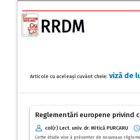
viză de 
Articole cu aceleași cuvânt cheie:
Reglementări europene privind con
col(r) Lect. univ. dr. Mitică PURCARU
Cette étude vise à présenter de nouveaux règleme