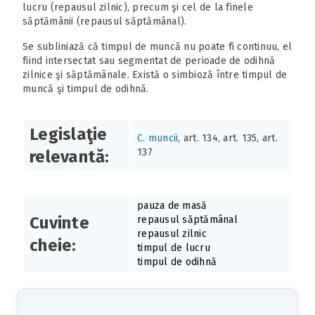
lucru (repausul zilnic), precum şi cel de la finele
săptămânii (repausul săptămânal).
Se subliniază că timpul de muncă nu poate fi continuu, el
fiind intersectat sau segmentat de perioade de odihnă
zilnice şi săptămânale. Există o simbioză între timpul de
muncă şi timpul de odihnă.
Legislaţie
C. muncii
, art. 134, art. 135, art.
137
relevantă:
pauza de masă
Cuvinte
repausul săptămânal
repausul zilnic
cheie:
timpul de lucru
timpul de odihnă