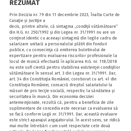
REZUMAT
Prin Decizia nr. 79 din 11 decembrie 2023, Înalta Curte de
Casaţie și Justiţie a
decis, printre altele, că sintagma „condiţii vătămătoare”
din H.G. nr. 250/1992 și din Legea nr. 31/1991 nu are un
conţinut identic cu aceeași sintagmă din legile cadru de
salarizare unitară a personalului plătit din fonduri
publice, cu consecinţa că emiterea buletinului de
expertizare pentru evaluarea riscurilor profesionale la
locul de muncă efectuată în aplicarea H.G. nr. 118/2018
nu este sufi cientă pentru stabilirea existenţei condiţiilor
vătămătoare în sensul art. 3 din Legea nr. 31/1991. Dar,
art. 34 din Constituţia României, coroborat cu art. 41 din
Constituţia României, consacră dreptul salariatului la
măsuri de pro tecţie socială, respectiv, la sănătatea și
securitatea în muncă. Din economia deciziei
antemenţionate, rezultă că, pentru a beneficia de zile
suplimentare de concediu este necesar ca evaluarea să
se facă conform Legii nr. 31/1991. Dar, această evaluare
este strict apanajul angajatorului. În acest sens, se ridică
mai multe întrebări: cum sunt respectate cele două