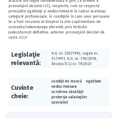
articole din legea fundamentală a ţării, ca urmare a
pronunţării deciziei ICCJ, respectiv, cum se respectă
principiile egalităţii și nediscriminării în cadrul aceleiași
categorii profesionale, în condiţiile în care unor persoane
le-a fost recunoscut dreptul la zile suplimentare de
concediu/indemnizaţia aferentă prin hotărâri
judecătorești definitive, anterior pronunţării deciziei de
către ICCJ?
Legislaţie
H.G. nr. 250/1992, Legea nr.
31/1991, H.G. nr. 118/2018,
relevantă:
Decizia ÎCCJ nr. 79/2023
condiţii de muncă
egalitate
Cuvinte
nediscriminare
ocrotirea sănătăţii
cheie:
protecţia salariaţilor
specialist