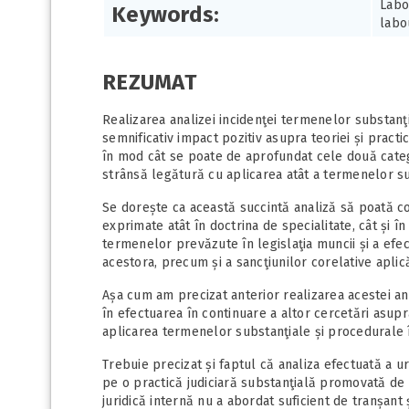
Labo
Keywords:
labo
REZUMAT
Realizarea analizei incidenţei termenelor substan
semnificativ impact pozitiv asupra teoriei și practic
în mod cât se poate de aprofundat cele două catego
strânsă legătură cu aplicarea atât a termenelor su
Se dorește ca această succintă analiză să poată co
exprimate atât în doctrina de specialitate, cât și în p
termenelor prevăzute în legislaţia muncii și a efec
acestora, precum și a sancţiunilor corelative aplicăr
Așa cum am precizat anterior realizarea acestei an
în efectuarea în continuare a altor cercetări asupr
aplicarea termenelor substanţiale și procedurale 
Trebuie precizat și faptul că analiza efectuată a u
pe o practică judiciară substanţială promovată de 
juridică internă nu a abordat suficient de tranșan