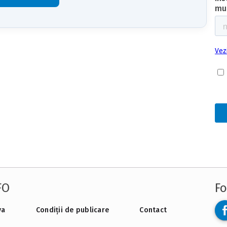
FO
Fo
va
Condiții de publicare
Contact