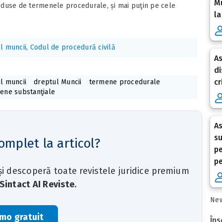
Mu
oduse de termenele procedurale, și mai puţin pe cele
la
l muncii
,
Codul de procedură civilă
As
di
cr
l muncii
dreptul Muncii
termene procedurale
ene substanţiale
As
su
omplet la articol?
pe
p
 și descoperă toate revistele juridice premium
Sintact AI Reviste
.
New
mo gratuit