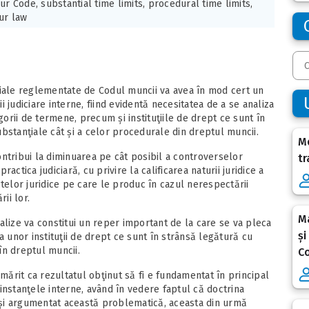
ur Code, substantial time limits, procedural time limits,
ur law
ţiale reglementate de Codul muncii va avea în mod cert un
ii judiciare interne, fiind evidentă necesitatea de a se analiza
rii de termene, precum și instituţiile de drept ce sunt în
bstanţiale cât și a celor procedurale din dreptul muncii.
Me
ntribui la diminuarea pe cât posibil a controverselor
tr
ractica judiciară, cu privire la calificarea naturii juridice a
telor juridice pe care le produc în cazul nerespectării
ii lor.
Ma
alize va constitui un reper important de la care se va pleca
și
a unor instituţii de drept ce sunt în strânsă legătură cu
în dreptul muncii.
Co
rmărit ca rezultatul obţinut să fi e fundamentat în principal
instanţele interne, având în vedere faptul că doctrina
t și argumentat această problematică, aceasta din urmă