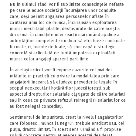
Nu în ultimul rând, vor fi subliniate consecințele nefaste
pe care le aduce societății încurajarea unor conduite
care, deși permit angajarea persoanelor aflate în
căutarea unui loc de muncă, încurajează exploatarea
muncii inechitabil plătite, desfășurate de către aceștia
din urmă, în condițiile unei reacții mai curând apatice a
autorităților competente nu doar să efectueze controale
formale, ci, înainte de toate, să conceapă o strategie
concretă și articulată de luptă împotriva exploatării
muncii celor angajați aparent part-time.
În același articol vor fi expuse cazurile cel mai des
întâlnite în practică cu privire la modalitatea prin care
angajatorii încearcă să eludeze prevederile legale în
scopul neexecutării hotărârilor judecătorești, sub
aspectul drepturilor salariale câștigate de către salariați
sau în ceea ce privește refuzul reintegrării salariaților ce
au fost nelegal concediați.
Sentimentul de impunitate, creat la nivelul angajatorilor
care folosesc „munca la negru”, trebuie eradicat sau, cel
puțin, drastic limitat, în acest sens urmând a fi propuse
soluții concrete pentru atingerea acestui deziderat.