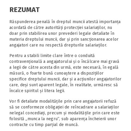
REZUMAT
Răspunderea penală în dreptul muncii atestă importanța
acordată de către autorități protecției salariaților, nu
doar prin stabilirea unor prevederi legale detaliate în
materia dreptului muncii, dar și prin sancționarea acelor
angajatori care nu respectă drepturile salariaților.
Pentru a stabili limite clare între o conduită
contravențională a angajatorului și o încălcare mai gravă
a legii de către acesta din urmă, este necesară, în egală
măsură, o foarte bună cunoaștere a dispozițiilor
specifice dreptului muncii, dar și a acțiunilor angajatorilor
care, deși sunt aparent legale, în realitate, urmăresc să
încalce spiritul și litera legii.
Vor fi detaliate modalitățile prin care angajatorii refuză
să se conformeze obligației de reîncadrare a salariaților
nelegal concediați, precum și modalitățile prin care este
folosită „munca la negru”, sub aparența încheierii unor
contracte cu timp parțial de muncă.